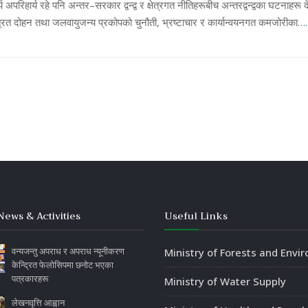
य अपरिहार्य रहे पनि अन्तर–सरकार द्वन्द्व र क्षेत्रगत नीतिहरूबीच अन्तरद्वन्द्वका घटना
्रित दोहन तथा जलवायुजन्य प्रकोपको चुनौती, भ्रष्टाचार र कार्यान्वयनगत कमजोरीका…
News & Activities
Useful Links
वन्यजन्तु अपराध र अपराध न्यूनीकरण
Ministry of Forests and Envi
केन्द्रित फेलोसिपमा छनोट भएका
पत्रकारहरू
Ministry of Water Supply
लेखनवृत्ति आह्वान