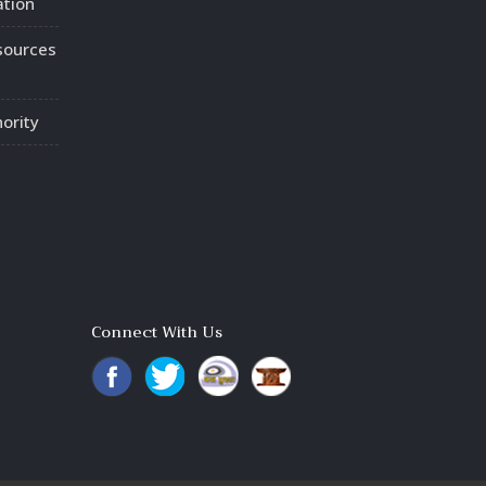
ation
sources
ority
Connect With Us