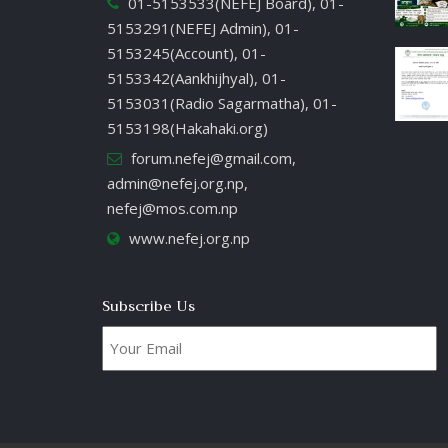
01-5153533(NEFEJ Board), 01-
5153291(NEFEJ Admin), 01-
5153245(Account), 01-
5153342(Aankhijhyal), 01-
5153031(Radio Sagarmatha), 01-
5153198(Hakahaki.org)
forum.nefej@gmail.com
,
admin@nefej.org.np
,
nefej@mos.com.np
www.nefej.org.np
Subscribe Us